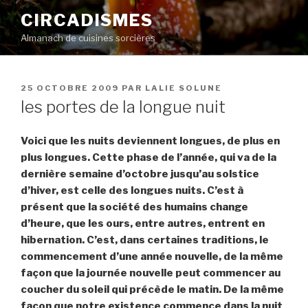
Aller
CIRCADISMES
au
Almanach de cuisines sorcières
contenu
principal
PUBLIÉ
25 OCTOBRE 2009
PAR
LALIE SOLUNE
LE
les portes de la longue nuit
Voici que les nuits deviennent longues, de plus en
plus longues. Cette phase de l’année, qui va de la
dernière semaine d’octobre jusqu’au solstice
d’hiver, est celle des longues nuits. C’est à
présent que la société des humains change
d’heure, que les ours, entre autres, entrent en
hibernation. C’est, dans certaines traditions, le
commencement d’une année nouvelle, de la même
façon que la journée nouvelle peut commencer au
coucher du soleil qui précède le matin. De la même
façon que notre existence commence dans la nuit