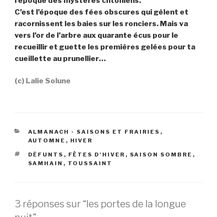
l’époque des mystères chtoniens.
C’est l’époque des fées obscures qui gèlent et
racornissent les baies sur les ronciers. Mais va
vers l’or de l’arbre aux quarante écus pour le
recueillir et guette les premières gelées pour ta
cueillette au prunellier…
(c) Lalie Solune
CATÉGORIES
ALMANACH - SAISONS ET FRAIRIES
,
AUTOMNE
,
HIVER
ÉTIQUETTES
DÉFUNTS
,
FÊTES D'HIVER
,
SAISON SOMBRE
,
SAMHAIN
,
TOUSSAINT
3 réponses sur “les portes de la longue