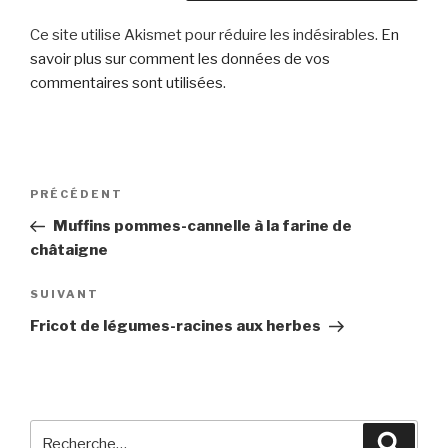
Ce site utilise Akismet pour réduire les indésirables.
En
savoir plus sur comment les données de vos
commentaires sont utilisées
.
Navigation
Article
PRÉCÉDENT
de
précédent
Muffins pommes-cannelle à la farine de
l’article
châtaigne
Article
SUIVANT
suivant
Fricot de légumes-racines aux herbes
Recherche
Reche