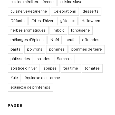
cuisine méditerranéenne
cuisine slave
cuisine végétarienne
Célébrations
desserts
Défunts
fêtes d'hiver
gâteaux
Halloween
herbes aromatiques
Imbolc
lichouserie
mélanges d'épices
Noël
oeufs
offrandes
pasta
poivrons
pommes
pommes de terre
pâtisseries
salades
Samhain
solstice d'hiver
soupes
tea time
tomates
Yule
équinoxe d'automne
équinoxe de printemps
PAGES