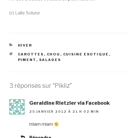
(c) Lalie Solune
CATÉGORIES
HIVER
ÉTIQUETTES
CAROTTES
,
CHOU
,
CUISINE EXOTIQUE
,
PIMENT
,
SALADES
3 réponses sur “Pikliz”
Geraldine Rietzler via Facebook
25 JANVIER 2012 À 21 H 02 MIN
miam miam
Répondre