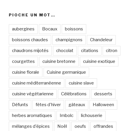
PIOCHE UN MOT…
aubergines
Bocaux
boissons
boissons chaudes
champignons
Chandeleur
chaudrons mijotés
chocolat
citations
citron
courgettes
cuisine bretonne
cuisine exotique
cuisine florale
Cuisine germanique
cuisine méditerranéenne
cuisine slave
cuisine végétarienne
Célébrations
desserts
Défunts
fêtes d'hiver
gâteaux
Halloween
herbes aromatiques
Imbolc
lichouserie
mélanges d'épices
Noël
oeufs
offrandes