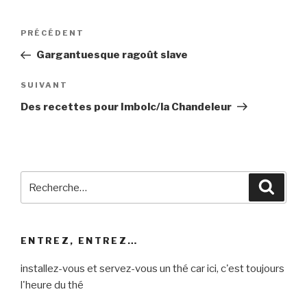
Navigation
Article
PRÉCÉDENT
de
précédent
Gargantuesque ragoût slave
l’article
Article
SUIVANT
suivant
Des recettes pour Imbolc/la Chandeleur
Recherche
Reche
pour
:
ENTREZ, ENTREZ…
installez-vous et servez-vous un thé car ici, c'est toujours
l'heure du thé