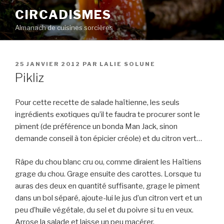
Aller
CIRCADISMES
au
Almanach de cuisines sorcières
contenu
principal
PUBLIÉ
25 JANVIER 2012
PAR
LALIE SOLUNE
LE
Pikliz
Pour cette recette de salade haïtienne, les seuls
ingrédients exotiques qu’il te faudra te procurer sont le
piment (de préférence un bonda Man Jack, sinon
demande conseil à ton épicier créole) et du citron vert…
Râpe du chou blanc cru ou, comme diraient les Haïtiens
grage du chou. Grage ensuite des carottes. Lorsque tu
auras des deux en quantité suffisante, grage le piment
dans un bol séparé, ajoute-lui le jus d’un citron vert et un
peu d’huile végétale, du sel et du poivre si tu en veux.
Arrose la salade et laisse un peu macérer.