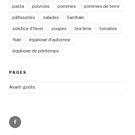
pasta
poivrons
pommes
pommes de terre
pâtisseries
salades
Samhain
solstice d'hiver
soupes
tea time
tomates
Yule
équinoxe d'automne
équinoxe de printemps
PAGES
Avant-goûts
Circadismes
sur