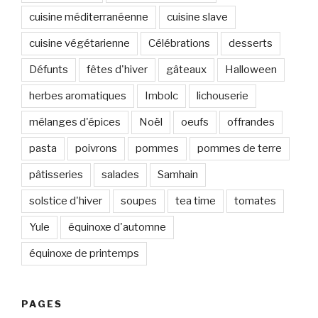
cuisine méditerranéenne
cuisine slave
cuisine végétarienne
Célébrations
desserts
Défunts
fêtes d'hiver
gâteaux
Halloween
herbes aromatiques
Imbolc
lichouserie
mélanges d'épices
Noël
oeufs
offrandes
pasta
poivrons
pommes
pommes de terre
pâtisseries
salades
Samhain
solstice d'hiver
soupes
tea time
tomates
Yule
équinoxe d'automne
équinoxe de printemps
PAGES