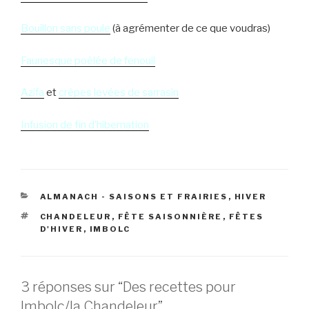
Bouillon sans poule
(à agrémenter de ce que voudras)
Faunesque poêlée de fenouil
Azifa
et
crêpes levées de sarrasin
Infusion de fin d’hibernation
CATÉGORIES
ALMANACH - SAISONS ET FRAIRIES
,
HIVER
ÉTIQUETTES
CHANDELEUR
,
FÊTE SAISONNIÈRE
,
FÊTES
D'HIVER
,
IMBOLC
3 réponses sur “Des recettes pour
Imbolc/la Chandeleur”