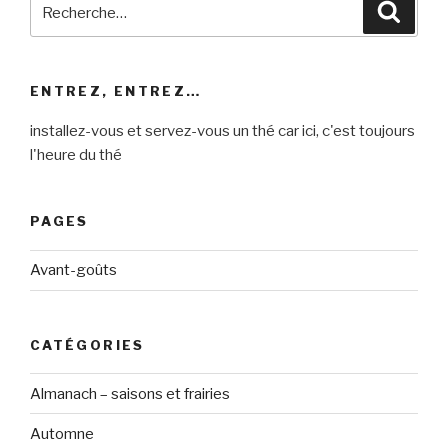
Recherche
Reche
pour
:
ENTREZ, ENTREZ…
installez-vous et servez-vous un thé car ici, c'est toujours
l'heure du thé
PAGES
Avant-goûts
CATÉGORIES
Almanach – saisons et frairies
Automne