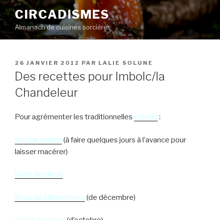
Aller
CIRCADISMES
au
Almanach de cuisines sorcières
contenu
principal
PUBLIÉ
26 JANVIER 2012
PAR
LALIE SOLUNE
LE
Des recettes pour Imbolc/la
Chandeleur
Pour agrémenter les traditionnelles
crêpes
:
Nectar solaire
(à faire quelques jours à l’avance pour
laisser macérer)
Sirop de citron
Sirop de clémentines
(de décembre)