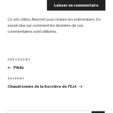
Ce site utilise Akismet pour réduire les indésirables.
En
savoir plus sur comment les données de vos
commentaires sont utilisées
.
Navigation
Article
PRÉCÉDENT
de
précédent
Pikliz
l’article
Article
SUIVANT
suivant
Chaudronnée de la Sorcière de l’Est