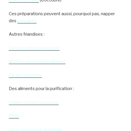
Gelée de coing
(d’octobre)
Ces préparations peuvent aussi, pourquoi pas, napper
des
pancakes
Autres friandises :
Tarte au citron meringuée
Muffins pour la triple déesse
Far aux pruneaux
Des aliments pour la purification :
Salade d’avant les crocus
Pikliz
Doux consommé d’endives